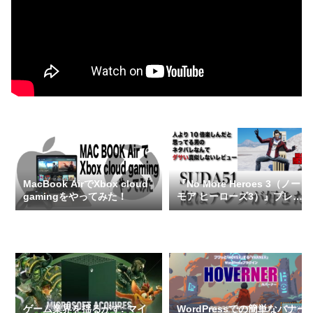
MacBook AirでXbox cloud
『No More Heroes 3（ノー
gamingをやってみた！
モア ヒーローズ3）』プレイ
レビュー（ネタバレなし）
ゲーム業界を揺るがす: マイ
WordPressでの簡単なバナー