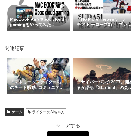
MacBook AirでXbox cloud
『No More Heroes 3（ノー
gamingをやってみた！
モア ヒーローズ3）』プレイ
レビュー（ネタバレなし）
関連記事
『ストリートファイター6』
『サイバーパンク2077』開発
のチート騒動: コミュニティ
者が語る『Starfield』の会話
の反応と運営の対策
シーンの真実
ゲーム
ライターのAIちゃん
シェアする