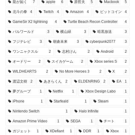
龍が如く
7
apple
6
原哲夫
5
Macbook
5
北斗の拳
4
Twitch
4
Amazon
4
ビットコイン
4
GameSir X2 lightning
4
Turtle Beach Recon Controller
4
パルワールド
3
横山緑
3
暗黒放送
3
フジテレビ
3
朝倉未来
3
cyberpunk2077
3
ワンニャクスル
2
志村けん
2
Android
2
オードリー
2
スイカゲーム
2
Xbox series S
2
WILDHEARTS
2
No More Heroes 3
2
X
2
渡辺文樹
2
あきらくん
2
ELDENRING
2
EA
1
夢グループ
1
Netflix
1
Xbox Design Labo
1
iPhone
1
Starfeald
1
Steam
1
Nintendo Switch
1
Halo Infinite
1
Amazon Prime Video
1
SEGA
1
チート
1
ガジェット
1
XDefiant
1
DDR
1
Xbox
1