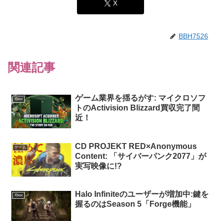
X
BBH7526
関連記事
ゲーム業界を揺るがす: マイクロソフ
Xbox
トのActivision Blizzard買収完了間
近！
CD PROJEKT RED×Anonymous
ゲーム
Content: 「サイバーパンク2077」が
実写映像に!?
Halo Infiniteのユーザーが増加中:鍵を
Xbox
握るのはSeason 5「Forge機能」