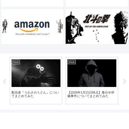
Kick
Kick
主
配信者『うわさのうどん』につい
【2026年1月21日時点】養分＠伊
『
てまとめてみた
藤事件についてまとめてみた
て