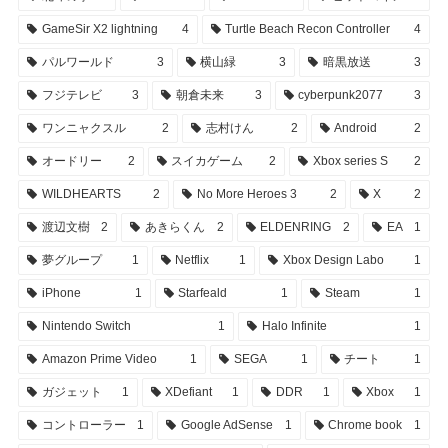
GameSir X2 lightning
4
Turtle Beach Recon Controller
4
パルワールド
3
横山緑
3
暗黒放送
3
フジテレビ
3
朝倉未来
3
cyberpunk2077
3
ワンニャクスル
2
志村けん
2
Android
2
オードリー
2
スイカゲーム
2
Xbox series S
2
WILDHEARTS
2
No More Heroes 3
2
X
2
渡辺文樹
2
あきらくん
2
ELDENRING
2
EA
1
夢グループ
1
Netflix
1
Xbox Design Labo
1
iPhone
1
Starfeald
1
Steam
1
Nintendo Switch
1
Halo Infinite
1
Amazon Prime Video
1
SEGA
1
チート
1
ガジェット
1
XDefiant
1
DDR
1
Xbox
1
コントローラー
1
Google AdSense
1
Chrome book
1