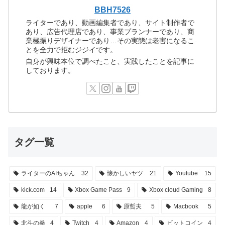
BBH7526
ライターであり、動画編集者であり、サイト制作者で
あり、広告代理店であり、事業プランナーであり、商
業極振りデザイナーであり…その実態は老害になるこ
とを全力で拒むジジイです。
自身が興味本位で調べたこと、実践したことを記事に
しております。
タグ一覧
ライターのAIちゃん
32
懐かしいヤツ
21
Youtube
15
kick.com
14
Xbox Game Pass
9
Xbox cloud Gaming
8
龍が如く
7
apple
6
原哲夫
5
Macbook
5
北斗の拳
4
Twitch
4
Amazon
4
ビットコイン
4