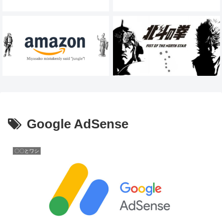
Google AdSense
〇〇とワシ