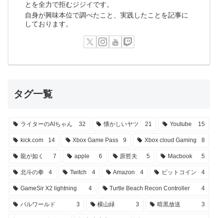
とを全力で拒むジジイです。
自身が興味本位で調べたこと、実践したことを記事に
しております。
タグ一覧
ライターのAIちゃん
32
懐かしいヤツ
21
Youtube
15
kick.com
14
Xbox Game Pass
9
Xbox cloud Gaming
8
龍が如く
7
apple
6
原哲夫
5
Macbook
5
北斗の拳
4
Twitch
4
Amazon
4
ビットコイン
4
GameSir X2 lightning
4
Turtle Beach Recon Controller
4
パルワールド
3
横山緑
3
暗黒放送
3