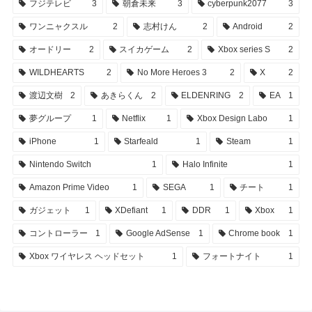
フジテレビ
3
朝倉未来
3
cyberpunk2077
3
ワンニャクスル
2
志村けん
2
Android
2
オードリー
2
スイカゲーム
2
Xbox series S
2
WILDHEARTS
2
No More Heroes 3
2
X
2
渡辺文樹
2
あきらくん
2
ELDENRING
2
EA
1
夢グループ
1
Netflix
1
Xbox Design Labo
1
iPhone
1
Starfeald
1
Steam
1
Nintendo Switch
1
Halo Infinite
1
Amazon Prime Video
1
SEGA
1
チート
1
ガジェット
1
XDefiant
1
DDR
1
Xbox
1
コントローラー
1
Google AdSense
1
Chrome book
1
Xbox ワイヤレス ヘッドセット
1
フォートナイト
1