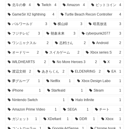
北斗の拳
4
Twitch
4
Amazon
4
ビットコイン
4
GameSir X2 lightning
4
Turtle Beach Recon Controller
4
パルワールド
3
横山緑
3
暗黒放送
3
フジテレビ
3
朝倉未来
3
cyberpunk2077
3
ワンニャクスル
2
志村けん
2
Android
2
オードリー
2
スイカゲーム
2
Xbox series S
2
WILDHEARTS
2
No More Heroes 3
2
X
2
渡辺文樹
2
あきらくん
2
ELDENRING
2
EA
1
夢グループ
1
Netflix
1
Xbox Design Labo
1
iPhone
1
Starfeald
1
Steam
1
Nintendo Switch
1
Halo Infinite
1
Amazon Prime Video
1
SEGA
1
チート
1
ガジェット
1
XDefiant
1
DDR
1
Xbox
1
コントローラー
1
Google AdSense
1
Chrome book
1