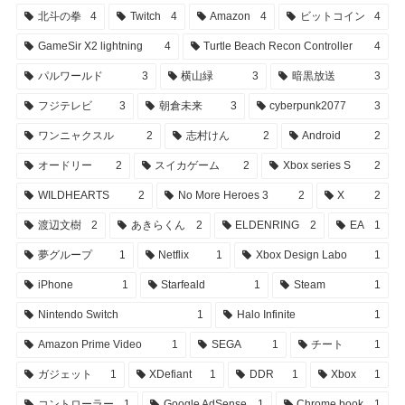
北斗の拳
4
Twitch
4
Amazon
4
ビットコイン
4
GameSir X2 lightning
4
Turtle Beach Recon Controller
4
パルワールド
3
横山緑
3
暗黒放送
3
フジテレビ
3
朝倉未来
3
cyberpunk2077
3
ワンニャクスル
2
志村けん
2
Android
2
オードリー
2
スイカゲーム
2
Xbox series S
2
WILDHEARTS
2
No More Heroes 3
2
X
2
渡辺文樹
2
あきらくん
2
ELDENRING
2
EA
1
夢グループ
1
Netflix
1
Xbox Design Labo
1
iPhone
1
Starfeald
1
Steam
1
Nintendo Switch
1
Halo Infinite
1
Amazon Prime Video
1
SEGA
1
チート
1
ガジェット
1
XDefiant
1
DDR
1
Xbox
1
コントローラー
1
Google AdSense
1
Chrome book
1