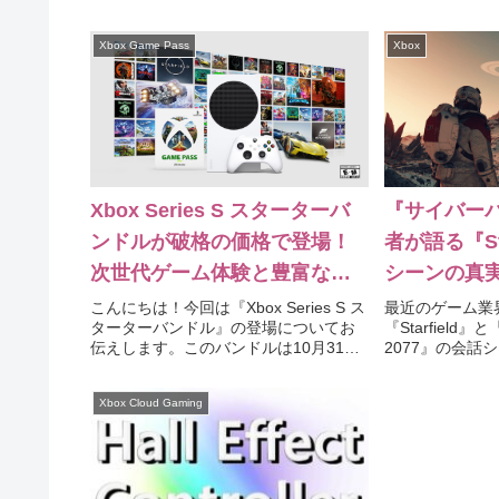
画配信や生放送が可能であることを明
series Sで
らかにしました。このガイドラインに
なさい。いくら
Xbox Game Pass
Xbox
より、プレイヤーは発売日以降、ゲー
も3万円ちょいの出
ムのどの部分でも配信することが許可
さ...
Xbox Series S スターターバ
『サイバーパ
ンドルが破格の価格で登場！
者が語る『St
次世代ゲーム体験と豊富なゲ
シーンの真
ームライブラリが手に入るチ
こんにちは！今回は『Xbox Series S ス
最近のゲーム業
ターターバンドル』の登場についてお
『Starfield
ャンス！
伝えします。このバンドルは10月31日
2077』の会話
に発売され、これにより次世代のゲー
めています。特に、
ム体験と豊富なゲームライブラリが非
シーンが時代遅
Xbox Cloud Gaming
常に手軽な価格で手に入るチャンスが
っていますが、
到来しました。公...
のでしょうか。そ