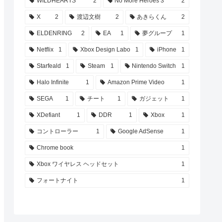
WILDHEARTS
2
No More Heroes 3
2
X
2
渡辺文樹
2
あきらくん
2
ELDENRING
2
EA
1
夢グループ
1
Netflix
1
Xbox Design Labo
1
iPhone
1
Starfeald
1
Steam
1
Nintendo Switch
1
Halo Infinite
1
Amazon Prime Video
1
SEGA
1
チート
1
ガジェット
1
XDefiant
1
DDR
1
Xbox
1
コントローラー
1
Google AdSense
1
Chrome book
1
Xbox ワイヤレス ヘッドセット
1
フォートナイト
1