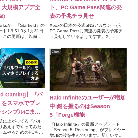
eld』大規模アプデ全
ト、PC Game Pass関連の発
とめ
表の予兆チラ見せ
worksが、『Starfield』の
Xboxの日本の公式SNSアカウントが、
1.9.51.0を1月31日
PC Game Passに関連の発表の予兆チ
。この更新は、以前
ラ見せしているようですす。X、
タ版として提供されてい
Facebook、Instagramなどの各プラッ
am/Microsoft
トフォームで、「Comming soon」とい
Xbox
うメッセージと共にPC Gam...
oud Gaming】『パ
Halo Infiniteのユーザーが増加
』をスマホでプレ
中:鍵を握るのはSeason
をシンプルにまと
5「Forge機能」
題に上がってる『パル
『Halo Infinite』の最新アップデート
りあえずでやってみた
「Season 5: Reckoning」がプレイヤー
ームやるためのPCも
増加の波を生んでいます。新しいマッ
ないからこの際Xbox