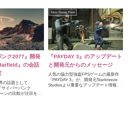
プやモード、装備の追加、そして
も買おうか…とちょいお待ち
「Forge」機能の拡張が話題となり、
、比較的安いと言って
Xbox Game Pass
Steamのプレイヤー数が最大18,...
費...
ンク2077』開発
『PAYDAY 3』のアップデート
arfield』の会話
と開発元からのメッセージ
実
人気の協力型強盗FPSゲームの最新作
『PAYDAY 3』が、開発元Starbreeze
界の話題として、
Studiosより重要なアップデート情報を
』と『サイバーパンク
公開しました。本作は、前作『PAYDAY
シーンの比較が注目を集
2』の後のニューヨークを舞台に、新キ
『Starfield』の会話
ャラクターやスキルシステムの導入...
れであるとの声が上が
実際のところはどうな
れ...