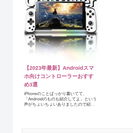
【2023年最新】Androidスマ
ホ向けコントローラーおすす
め3選
iPhoneのことばっかり書いてて、
「Androidのものも紹介してよ」という
声がちょいちょいありましたので紹介
してみます。COWBOX D6耐久性が大
幅向上、3つの接続専用HOMEボタン搭
載、幅広い交換性、三速調節可能の連
射TURBOと連...