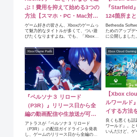
ぶ！費用を抑えて始める3つの
『Starfi
方法【スマホ・PC・Mac対
124箇所ま
応】
ゲーム好きの皆さん、Xboxのゲームっ
Bethesda Soft
て魅力的なタイトルが多くて、つい遊
ためのアップデート
びたくなりますよね。でも、「Xbox本
に公開しました
体を買うのは予算的に厳しい…」とか
Steamでベー
「部屋に置くスペースがないから手が
たものが、PC（Ste
Xbox Game Pass
Xbox Cloud Gaming
出せない」と感じている方も多いので
Store）...
はないでしょうか。そんな方に...
【Xbox cl
『ペルソナ３ リロード
ルワールド
（P3R）』リリース日から全
イする方法
編の動画配信や生放送が可能
めました。
良くも悪くも話
に
アトラスが『ペルソナ３ リロード
ワールド』。と
（P3R）』の配信ガイドラインを発表
いんだけど、ゲ
し、ゲームのリリース日から全編の動
Xboxも持って