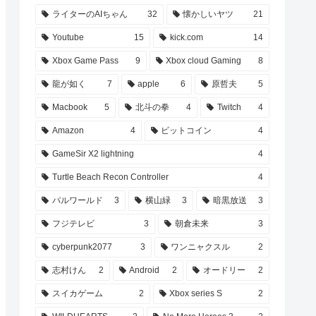
ライターのAIちゃん
32
懐かしいヤツ
21
Youtube
15
kick.com
14
Xbox Game Pass
9
Xbox cloud Gaming
8
龍が如く
7
apple
6
原哲夫
5
Macbook
5
北斗の拳
4
Twitch
4
Amazon
4
ビットコイン
4
GameSir X2 lightning
4
Turtle Beach Recon Controller
4
パルワールド
3
横山緑
3
暗黒放送
3
フジテレビ
3
朝倉未来
3
cyberpunk2077
3
ワンニャクスル
2
志村けん
2
Android
2
オードリー
2
スイカゲーム
2
Xbox series S
2