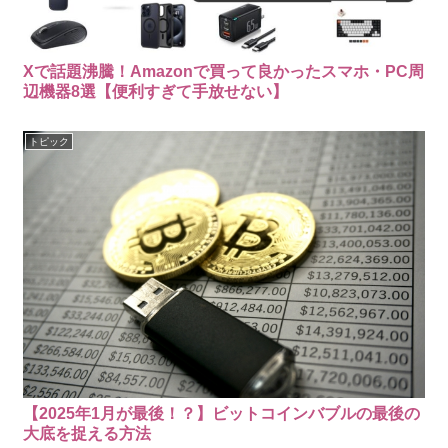
Xで話題沸騰！Amazonで買って良かったスマホ・PC周
辺機器8選【便利すぎて手放せない】
トピック
【2025年1月が最後！？】ビットコインバブルの最後の
大底を捉える方法