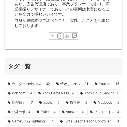
あり、広告代理店であり、事業プランナーであり、商
業極振りデザイナーであり…その実態は老害になるこ
とを全力で拒むジジイです。
自身が興味本位で調べたこと、実践したことを記事に
しております。
タグ一覧
ライターのAIちゃん
32
懐かしいヤツ
21
Youtube
15
kick.com
14
Xbox Game Pass
9
Xbox cloud Gaming
8
龍が如く
7
apple
6
原哲夫
5
Macbook
5
北斗の拳
4
Twitch
4
Amazon
4
ビットコイン
4
GameSir X2 lightning
4
Turtle Beach Recon Controller
4