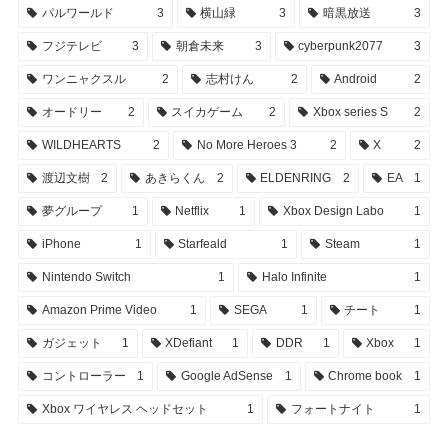
パルワールド
3
横山緑
3
暗黒放送
3
フジテレビ
3
朝倉未来
3
cyberpunk2077
3
ワンニャクスル
2
志村けん
2
Android
2
オードリー
2
スイカゲーム
2
Xbox series S
2
WILDHEARTS
2
No More Heroes 3
2
X
2
渡辺文樹
2
あきらくん
2
ELDENRING
2
EA
1
夢グループ
1
Netflix
1
Xbox Design Labo
1
iPhone
1
Starfeald
1
Steam
1
Nintendo Switch
1
Halo Infinite
1
Amazon Prime Video
1
SEGA
1
チート
1
ガジェット
1
XDefiant
1
DDR
1
Xbox
1
コントローラー
1
Google AdSense
1
Chrome book
1
Xbox ワイヤレス ヘッドセット
1
フォートナイト
1