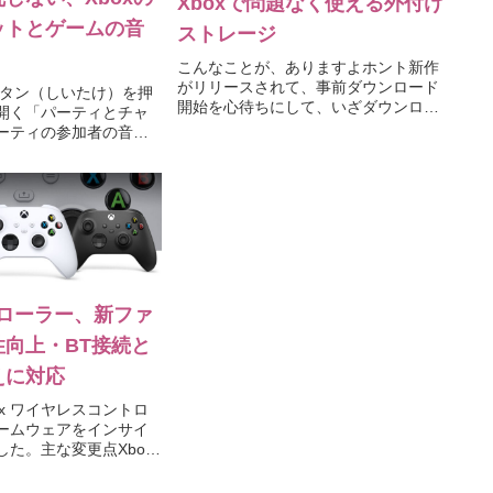
Xboxで問題なく使える外付け
ットとゲームの音
ストレージ
こんなことが、ありますよホント新作
がリリースされて、事前ダウンロード
ボタン（しいたけ）を押
開始を心待ちにして、いざダウンロー
開く「パーティとチャ
ド開始。「空き容量が足りません」あ
ーティの参加者の音量
ぁ、またか、そうかそうか、消す
けます。ステレオヘッ
か…。それからしばらくして、急に消
ターゆったり調整でき
したソフトをやりたくなってダウンロ
いのですが、瞬時にパ
ード「...
ればいけないゲー...
トローラー、新ファ
向上・BT接続と
えに対応
 Xbox ワイヤレスコントロ
ームウェアをインサイ
た。主な変更点Xbox
ントローラ・Eliteコント
s 2でも「ペアリングボタ