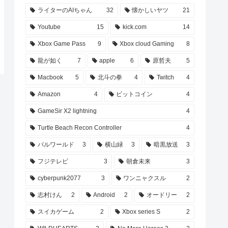
ライターのAIちゃん
32
懐かしいヤツ
21
Youtube
15
kick.com
14
Xbox Game Pass
9
Xbox cloud Gaming
8
龍が如く
7
apple
6
原哲夫
5
Macbook
5
北斗の拳
4
Twitch
4
Amazon
4
ビットコイン
4
GameSir X2 lightning
4
Turtle Beach Recon Controller
4
パルワールド
3
横山緑
3
暗黒放送
3
フジテレビ
3
朝倉未来
3
cyberpunk2077
3
ワンニャクスル
2
志村けん
2
Android
2
オードリー
2
スイカゲーム
2
Xbox series S
2