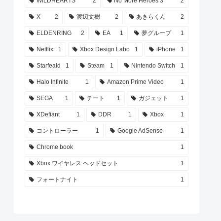
WILDHEARTS
2
No More Heroes 3
2
X
2
渡辺文樹
2
あきらくん
2
ELDENRING
2
EA
1
夢グループ
1
Netflix
1
Xbox Design Labo
1
iPhone
1
Starfeald
1
Steam
1
Nintendo Switch
1
Halo Infinite
1
Amazon Prime Video
1
SEGA
1
チート
1
ガジェット
1
XDefiant
1
DDR
1
Xbox
1
コントローラー
1
Google AdSense
1
Chrome book
1
Xbox ワイヤレス ヘッドセット
1
フォートナイト
1