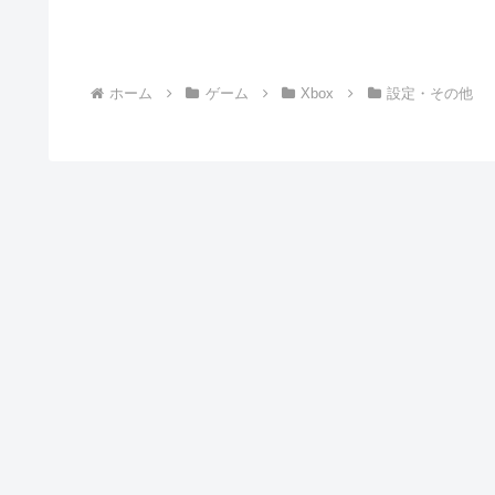
し込んだらスーッと入るタイプ）の排
ン2度押しで、スマ
出ができないトラブルは、「分解」の
二文字が頭をよぎる恐ろしい瞬間だと
思います。「スリットに針金突っ込
む！...
ホーム
ゲーム
Xbox
設定・その他