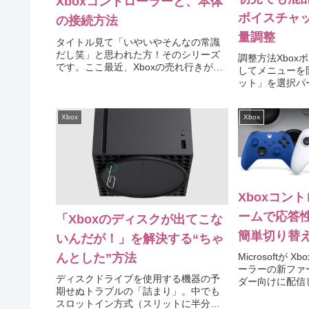
Xboxコントローラーと、本体
ボイスチャ
の接続方法
量調整
タイトル見て「いやいやそんなの常識
だし笑」と思われた方！そのシリーズ
調整方法Xbox
です。ここ最近、Xboxの売れ行きが多
してメニューを
くなった分、新規参入の方が増えてい
ット」を選択パ
るということで、他コンソールに慣れ
を設定これでい
ている人でも、接続ができない方がい
ドセットアダプ
らっしゃるようです。知ってしまえ...
Xbox
Xbox
るゲームならい
パッと調整しなけ
Xboxコン
ームで応答性
「Xboxのディスクが出てこな
簡単切り替
いんだが！」を解決する“ちゃ
んとした”方法
Microsoftが
ーラーの新ファ
ディスクドライブを使用する機器の予
ダー向けに配信し
期せぬトラブルの「詰まり」。中でも
One S世代のコ
スロットイン方式（スリットに半分差
ローラ Serie