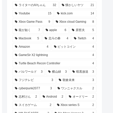
ライターのAIちゃん
32
懐かしいヤツ
21
ands
『龍が如く８外伝 Pirates in
イルドラ
Hawaii』物語に関わる新たな
Youtube
15
kick.com
14
ー
登場人物や「絆ドラマ」を紹
介 動物を集めて世話する
Xbox Game Pass
9
Xbox cloud Gaming
8
「ゴロー王国」の情報も
龍が如く
7
apple
6
原哲夫
5
Macbook
5
北斗の拳
4
Twitch
4
Amazon
4
ビットコイン
4
新シー
ASUS「ROG Raikiri Pro」登
GameSir X2 lightning
4
ヤー数
場：新時代のゲーミングコン
トローラーがここに
Turtle Beach Recon Controller
4
パルワールド
3
横山緑
3
暗黒放送
3
フジテレビ
3
朝倉未来
3
cyberpunk2077
3
ワンニャクスル
2
志村けん
2
Android
2
オードリー
2
スイカゲーム
2
Xbox series S
2