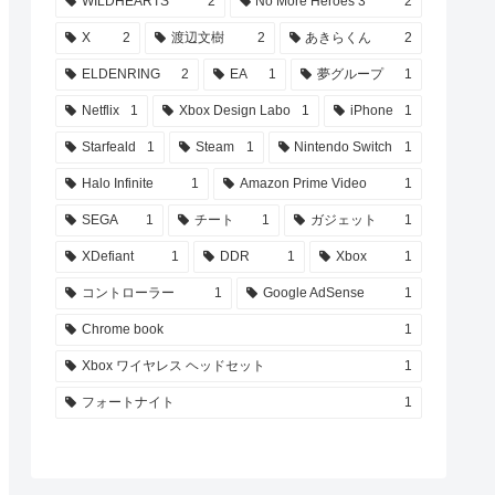
WILDHEARTS
2
No More Heroes 3
2
X
2
渡辺文樹
2
あきらくん
2
ELDENRING
2
EA
1
夢グループ
1
Netflix
1
Xbox Design Labo
1
iPhone
1
Starfeald
1
Steam
1
Nintendo Switch
1
Halo Infinite
1
Amazon Prime Video
1
SEGA
1
チート
1
ガジェット
1
XDefiant
1
DDR
1
Xbox
1
コントローラー
1
Google AdSense
1
Chrome book
1
Xbox ワイヤレス ヘッドセット
1
フォートナイト
1