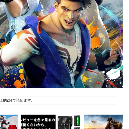
は
約2分
で読めます。