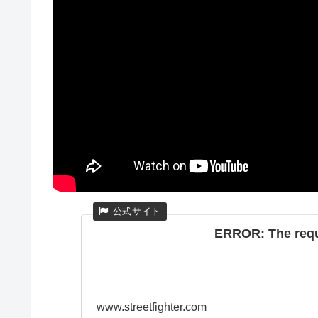
ERROR: The reque
www.streetfighter.com