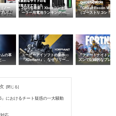
 3（ノー
2025年最新！Xboxコントロ
『Ghost Recon Wildl
』プレイ
ーラー用電池ランキング ベス
（ゴーストリコン ワ
なし）
ト5【レビュー＆比較で決
ンズ）』ゲームレビュ
定】
ームの革
ユービーアイソフトの新作
『フォートナイト』が
5と
『XDefiant』、なぜリリース
ズンで記録的なプレイ
紡ぐ未来
が延期されたのか？
を達成
次
6』におけるチート疑惑の一大騒動
端
の対応