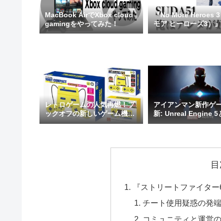
MacBook AirでXbox cloud
『No More Heroes
gamingをやってみた！
モア ヒーローズ3）
レビュー（ネタバレ
レトロゲームの人気再燃！ブ
アイアンマン新作ゲ
ックオフの新しいゲーム機が
新: Unreal Engine 
注目を集める理由
Motive Studioが
目
『ストリートファイター
チート使用疑惑の発
コミュニティと運営