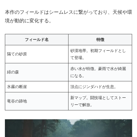
本作のフィールドはシームレスに繋がっており、天候や環
境が動的に変化する。
フィールド名
特徴
砂漠地帯。初期フィールドとし
隔ての砂原
て登場。
赤い水が特徴。豪雨で水が綺麗
緋の森
になる。
氷霧の断崖
頂点にジンダハドが生息。
新マップ。闘技場としてストー
竜谷の跡地
リーで解放。