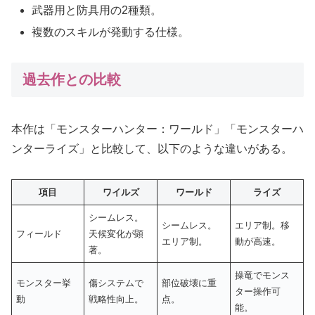
武器用と防具用の2種類。
複数のスキルが発動する仕様。
過去作との比較
本作は「モンスターハンター：ワールド」「モンスターハ
ンターライズ」と比較して、以下のような違いがある。
項目
ワイルズ
ワールド
ライズ
シームレス。
シームレス。
エリア制。移
フィールド
天候変化が顕
エリア制。
動が高速。
著。
操竜でモンス
モンスター挙
傷システムで
部位破壊に重
ター操作可
動
戦略性向上。
点。
能。