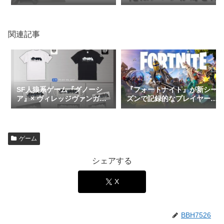
レビュー（ネタバレなし）
関連記事
SF人狼系ゲーム『グノーシ
『フォートナイト』が新シー
ア』× ヴィレッジヴァンガー
ズンで記録的なプレイヤー数
ドの限定コラボグッズ第3弾
を達成
にシルエットデザインを加
え、パワーアップして登
場！！！
ゲーム
シェアする
X
BBH7526