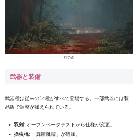
緋の森
武器と装備
武器種は従来の14種がすべて登場する。一部武器には製
品版で調整が加えられている。
双剣
: オープンベータテストから仕様が変更。
操虫棍
: 「舞踏跳躍」が追加。