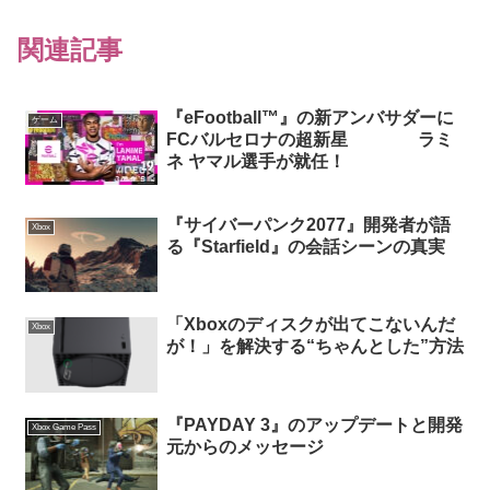
関連記事
『eFootball™』の新アンバサダーに
ゲーム
FCバルセロナの超新星 ラミ
ネ ヤマル選手が就任！
『サイバーパンク2077』開発者が語
Xbox
る『Starfield』の会話シーンの真実
「Xboxのディスクが出てこないんだ
Xbox
が！」を解決する“ちゃんとした”方法
『PAYDAY 3』のアップデートと開発
Xbox Game Pass
元からのメッセージ