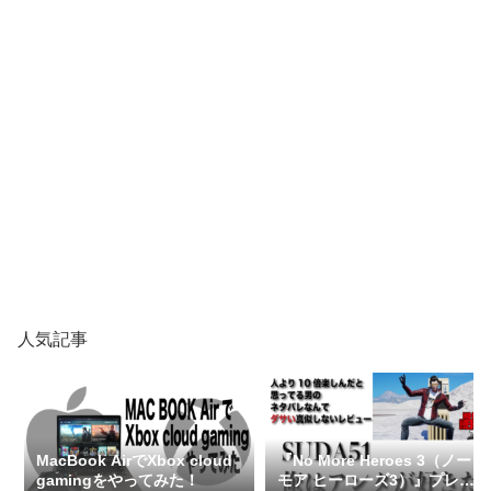
人気記事
MacBook AirでXbox cloud
『No More Heroes 3（ノー
gamingをやってみた！
モア ヒーローズ3）』プレイ