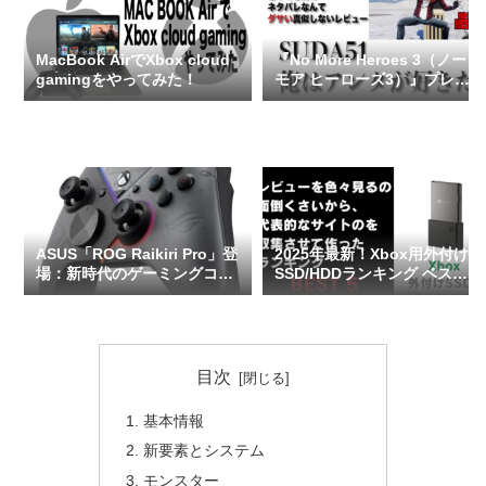
MacBook AirでXbox cloud
『No More Heroes 3（ノー
gamingをやってみた！
モア ヒーローズ3）』プレイ
レビュー（ネタバレなし）
ASUS「ROG Raikiri Pro」登
2025年最新！Xbox用外付け
場：新時代のゲーミングコン
SSD/HDDランキング ベスト
トローラーがここに
5【レビュー＆比較で決定】
目次
基本情報
新要素とシステム
モンスター