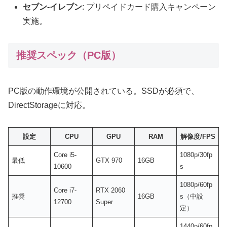
セブン-イレブン
: プリペイドカード購入キャンペーン
実施。
推奨スペック（PC版）
PC版の動作環境が公開されている。SSDが必須で、
DirectStorageに対応。
設定
CPU
GPU
RAM
解像度/FPS
Core i5-
1080p/30fp
最低
GTX 970
16GB
10600
s
1080p/60fp
Core i7-
RTX 2060
推奨
16GB
s（中設
12700
Super
定）
1440p/60fp