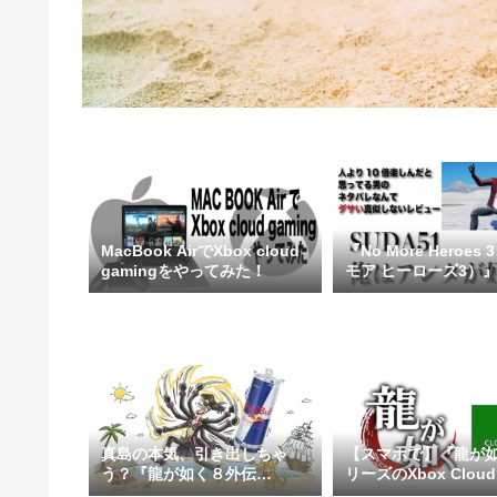
MacBook AirでXbox cloud
『No More Heroes
gamingをやってみた！
モア ヒーローズ3）
レビュー（ネタバレ
真島の本気、引き出しちゃ
【スマホで】『龍が
う？『龍が如く８外伝
リーズのXbox Cloud
Pirates in Hawaii』とレッド
Gamingリンクリス