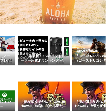
 3（ノー
2025年最新！Xboxコントロ
『Ghost Recon Wildl
』プレイ
ーラー用電池ランキング ベス
（ゴーストリコン ワ
なし）
ト5【レビュー＆比較で決
ンズ）』ゲームレビュ
定】
如く』シ
『龍が如く８外伝 Pirates in
『龍が如く８外伝 Pirate
Hawaii』物語に関わる新たな
Hawaii』衣装や船員
ト作った
登場人物や「絆ドラマ」を紹
ゴロー丸の特別なパー