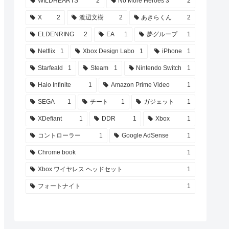
WILDHEARTS
2
No More Heroes 3
2
X
2
渡辺文樹
2
あきらくん
2
ELDENRING
2
EA
1
夢グループ
1
Netflix
1
Xbox Design Labo
1
iPhone
1
Starfeald
1
Steam
1
Nintendo Switch
1
Halo Infinite
1
Amazon Prime Video
1
SEGA
1
チート
1
ガジェット
1
ands
『龍が如く８外伝 Pirates in
XDefiant
1
DDR
1
Xbox
1
イルドラ
Hawaii』物語に関わる新たな
ー
登場人物や「絆ドラマ」を紹
コントローラー
1
Google AdSense
1
介 動物を集めて世話する
「ゴロー王国」の情報も
Chrome book
1
Xbox ワイヤレス ヘッドセット
1
フォートナイト
1
s in
『龍が如く８外伝 Pirates in
、海賊船
Hawaii』本日発売！ゲームを
ツセッ
より深く楽しむためのダウン