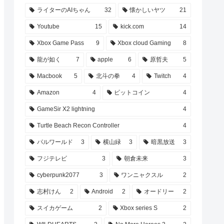
ライターのAIちゃん
32
懐かしいヤツ
21
Youtube
15
kick.com
14
Xbox Game Pass
9
Xbox cloud Gaming
8
龍が如く
7
apple
6
原哲夫
5
Macbook
5
北斗の拳
4
Twitch
4
Amazon
4
ビットコイン
4
GameSir X2 lightning
4
Turtle Beach Recon Controller
4
パルワールド
3
横山緑
3
暗黒放送
3
フジテレビ
3
朝倉未来
3
cyberpunk2077
3
ワンニャクスル
2
志村けん
2
Android
2
オードリー
2
スイカゲーム
2
Xbox series S
2