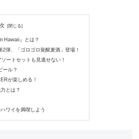
介 動物を集めて世話する
トなどのダウンロード
「ゴロー王国」の情報も
ンツを紹介するデラッ
エディション紹介動画
次
in Hawaii』とは？
ラボ第2弾、「ゴロゴロ覚醒麦酒」登場！
アソートセットも見逃せない！
なビール？
EERが楽しめる！
魅力とは？
でハワイを満喫しよう