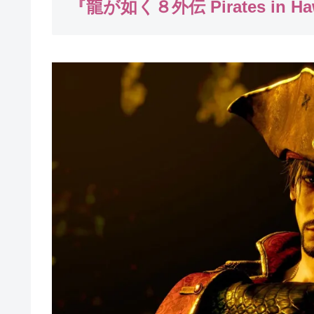
『龍が如く８外伝 Pirates in H