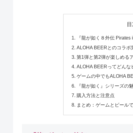
ブルのコラボキャンペーン開
った。
催！
目
『龍が如く８外伝 Pirates 
ALOHA BEERとのコ
第1弾と第2弾が楽しめる
ALOHA BEERってどん
ゲームの中でもALOHA B
『龍が如く』シリーズの
購入方法と注意点
まとめ：ゲームとビール