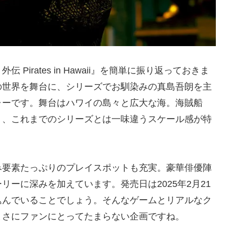
irates in Hawaii』を簡単に振り返っておきま
の世界を舞台に、シリーズでお馴染みの真島吾朗を主
ャーです。舞台はハワイの島々と広大な海。海賊船
う、これまでのシリーズとは一味違うスケール感が特
み要素たっぷりのプレイスポットも充実。豪華俳優陣
ーに深みを加えています。発売日は2025年2月21
込んでいることでしょう。そんなゲームとリアルなク
まさにファンにとってたまらない企画ですね。