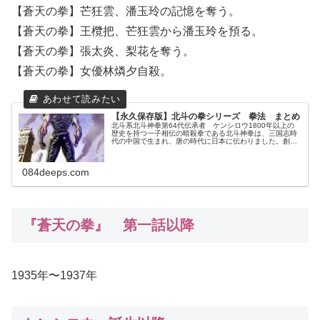
【蒼天の拳】芒狂雲、潘玉玲の記憶を奪う。
【蒼天の拳】王欖把、芒狂雲から潘玉玲を預る。
【蒼天の拳】張太炎、梨花を奪う。
【蒼天の拳】女優林燐夕自殺。
【永久保存版】北斗の拳シリーズ 拳法 まとめ
北斗系北斗神拳第64代伝承者 ケンシロウ1800年以上の
歴史を持つ一子相伝の暗殺拳である北斗神拳は、三国志時
代の中国で生まれ、唐の時代に日本に伝わりました。創始
者シュケン以降、ケンシロウが第64代伝承者として知られ
ており、彼の師であるリュウ...
084deeps.com
『蒼天の拳』 第一話以降
1935年〜1937年