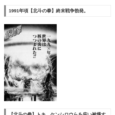
1991年頃【北斗の拳】終末戦争勃発。
【北斗の拳】トキ、ケンシロウらを庇い被爆す