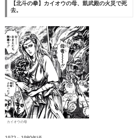
【北斗の拳】カイオウの母、凱武殿の火災で死
去。
カイオウの母
1972～1980年頃