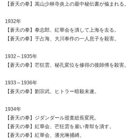
【蒼天の拳】嵩山少林寺炎上の最中秘伝書が偸まれる。
1932年
【蒼天の拳】拳志郎、紅華会を潰して上海を去る。
【蒼天の拳】于占海、大川奉作の一人息子を殺害。
1932～1935年
【蒼天の拳】芒狂雲、秘孔変位を修得の後師傅を殺害。
1933～1936年
【蒼天の拳】劉宗武、ヒトラー暗殺未遂。
1934年
【蒼天の拳】ジダンダール巡査総長変死。
【蒼天の拳】紅華会、芒狂雲を雇い青幇を潰す。
【蒼天の拳】紅華会、潘光琳捕縛。