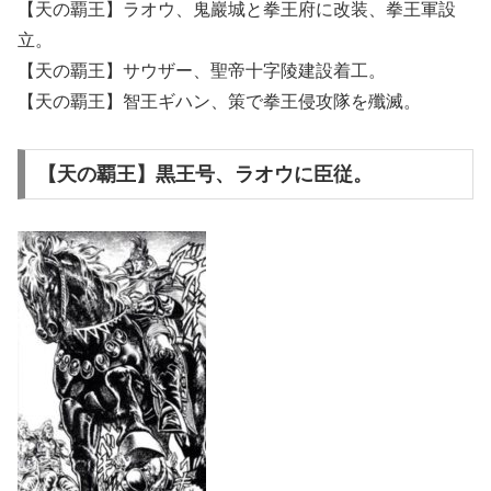
【天の覇王】ラオウ、鬼巖城と拳王府に改装、拳王軍設
立。
【天の覇王】サウザー、聖帝十字陵建設着工。
【天の覇王】智王ギハン、策で拳王侵攻隊を殲滅。
【天の覇王】黒王号、ラオウに臣従。