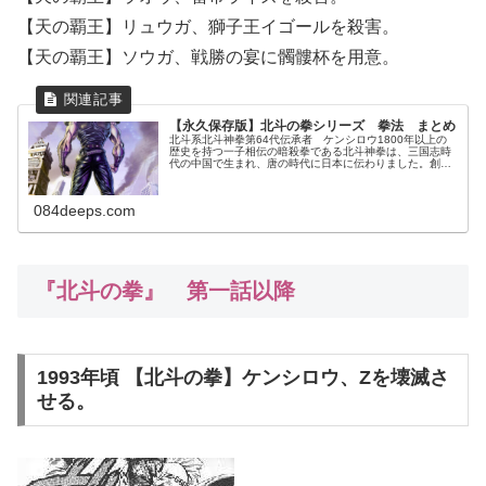
【天の覇王】リュウガ、獅子王イゴールを殺害。
【天の覇王】ソウガ、戦勝の宴に髑髏杯を用意。
【永久保存版】北斗の拳シリーズ 拳法 まとめ
北斗系北斗神拳第64代伝承者 ケンシロウ1800年以上の
歴史を持つ一子相伝の暗殺拳である北斗神拳は、三国志時
代の中国で生まれ、唐の時代に日本に伝わりました。創始
者シュケン以降、ケンシロウが第64代伝承者として知られ
ており、彼の師であるリュウ...
084deeps.com
『北斗の拳』 第一話以降
1993年頃 【北斗の拳】ケンシロウ、Zを壊滅さ
せる。