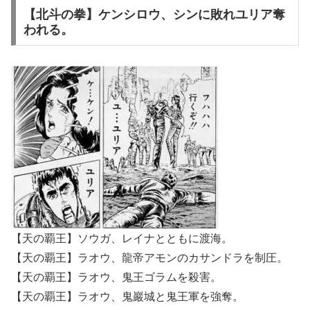
【北斗の拳】ケンシロウ、シンに敗れユリア奪
われる。
【天の覇王】ソウガ、レイナとともに渡海。
【天の覇王】ラオウ、龍帝アモンのカサンドラを制圧。
【天の覇王】ラオウ、鬼王ゴラムを殺害。
【天の覇王】ラオウ、鬼巖城と鬼王軍を強奪。