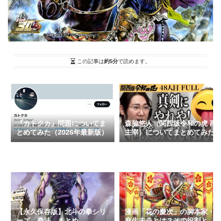
この記事は
約5分
で読めます。
『カトクカ』問題についてま
森脇悠人（関西版令和の虎 副
とめてみた（2026年最新版）
主宰）についてまとめてみた
【永久保存版】北斗の拳シリ
漫画「花の慶次」の脚本家・
ーズ 拳法 まとめ
麻生未央とは？その役割と謎