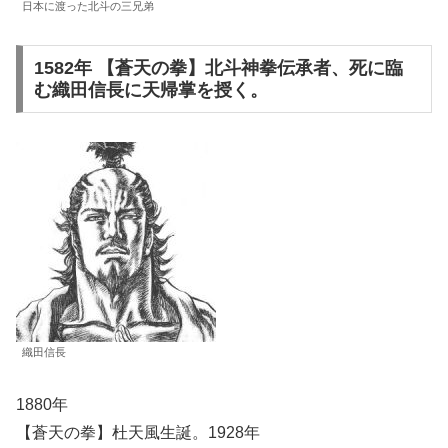
日本に渡った北斗の三兄弟
1582年 【蒼天の拳】北斗神拳伝承者、死に臨
む織田信長に天帰掌を授く。
織田信長
1880年
【蒼天の拳】杜天風生誕。1928年