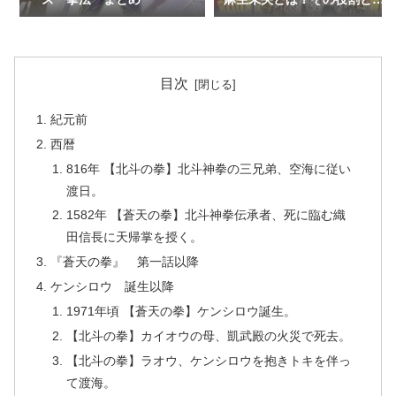
に迫る
目次
紀元前
西暦
816年 【北斗の拳】北斗神拳の三兄弟、空海に従い
渡日。
1582年 【蒼天の拳】北斗神拳伝承者、死に臨む織
田信長に天帰掌を授く。
『蒼天の拳』 第一話以降
ケンシロウ 誕生以降
1971年頃 【蒼天の拳】ケンシロウ誕生。
【北斗の拳】カイオウの母、凱武殿の火災で死去。
【北斗の拳】ラオウ、ケンシロウを抱きトキを伴っ
て渡海。