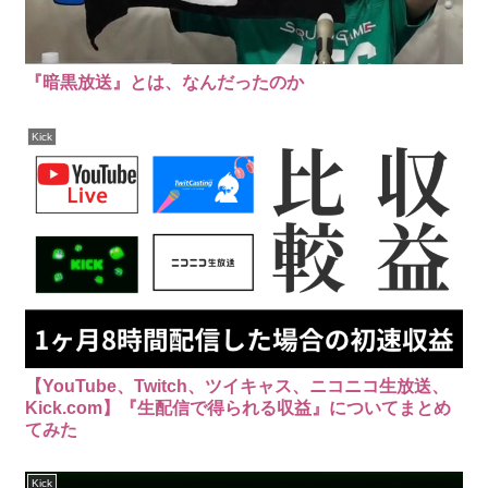
『暗黒放送』とは、なんだったのか
Kick
【YouTube、Twitch、ツイキャス、ニコニコ生放送、
Kick.com】『生配信で得られる収益』についてまとめ
てみた
Kick