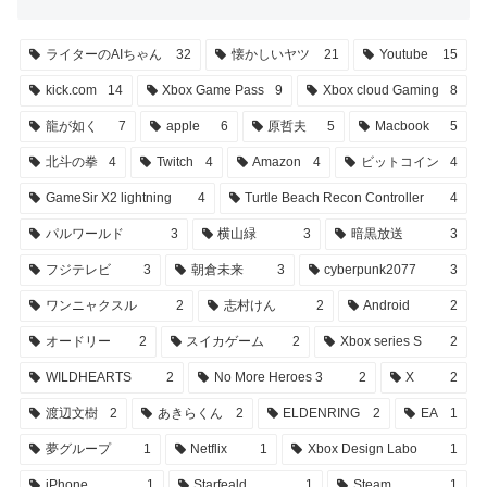
ライターのAIちゃん
32
懐かしいヤツ
21
Youtube
15
kick.com
14
Xbox Game Pass
9
Xbox cloud Gaming
8
龍が如く
7
apple
6
原哲夫
5
Macbook
5
北斗の拳
4
Twitch
4
Amazon
4
ビットコイン
4
GameSir X2 lightning
4
Turtle Beach Recon Controller
4
パルワールド
3
横山緑
3
暗黒放送
3
フジテレビ
3
朝倉未来
3
cyberpunk2077
3
ワンニャクスル
2
志村けん
2
Android
2
オードリー
2
スイカゲーム
2
Xbox series S
2
WILDHEARTS
2
No More Heroes 3
2
X
2
渡辺文樹
2
あきらくん
2
ELDENRING
2
EA
1
夢グループ
1
Netflix
1
Xbox Design Labo
1
iPhone
1
Starfeald
1
Steam
1