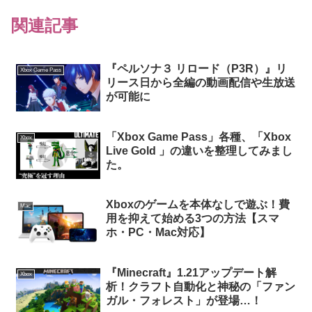
関連記事
『ペルソナ３ リロード（P3R）』リ
Xbox Game Pass
リース日から全編の動画配信や生放送
が可能に
「Xbox Game Pass」各種、「Xbox
Xbox
Live Gold 」の違いを整理してみまし
た。
Xboxのゲームを本体なしで遊ぶ！費
Mac
用を抑えて始める3つの方法【スマ
ホ・PC・Mac対応】
『Minecraft』1.21アップデート解
Xbox
析！クラフト自動化と神秘の「ファン
ガル・フォレスト」が登場…！