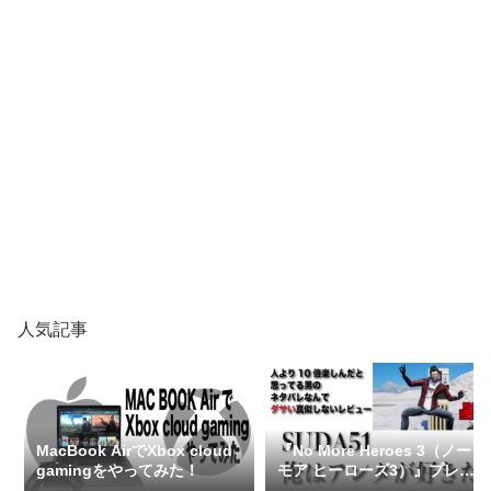
人気記事
MacBook AirでXbox cloud
『No More Heroes 3（ノー
gamingをやってみた！
モア ヒーローズ3）』プレイ
レビュー（ネタバレなし）