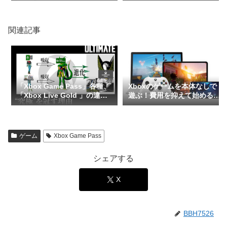
関連記事
「Xbox Game Pass」各種、
Xboxのゲームを本体なしで
「Xbox Live Gold 」の違い
遊ぶ！費用を抑えて始める3
を整理してみました。
つの方法【スマホ・PC・Mac
対応】
ゲーム
Xbox Game Pass
シェアする
X
BBH7526