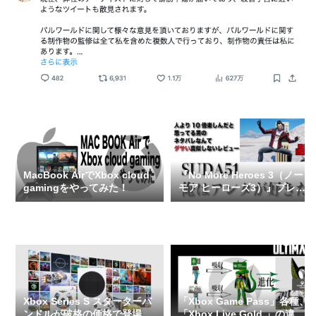
MacBook AirでXbox cloud
『No More Heroes 3（ノー
gamingをやってみた！
モア ヒーローズ3）』プレイ
レビュー（ネタバレなし）
Xbox Series S スターターバ
「Xbox Game Pass」各種、
ンドルが破格の価格で登場！
「Xbox Live Gold 」の違い