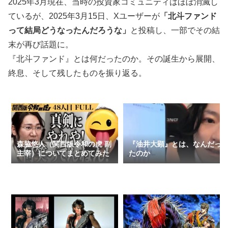
2025年3月現在、当時の投資家コミュニティはほぼ消滅し
ているが、2025年3月15日、Xユーザーが
「北斗ファンド
って結局どうなったんだろうな」
と投稿し、一部でその結
末が再び話題に。
『北斗ファンド』とは何だったのか。その誕生から展開、
終息、そして残したものを振り返る。
森脇悠人（関西版令和の虎 副
『油井大顕』とは、なんだっ
主宰）についてまとめてみた
たのか