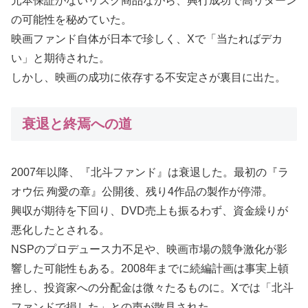
元本保証がないリスク商品ながら、興行成功で高リターン
の可能性を秘めていた。
映画ファンド自体が日本で珍しく、Xで「当たればデカ
い」と期待された。
しかし、映画の成功に依存する不安定さが裏目に出た。
衰退と終焉への道
2007年以降、『北斗ファンド』は衰退した。最初の『ラ
オウ伝 殉愛の章』公開後、残り4作品の製作が停滞。
興収が期待を下回り、DVD売上も振るわず、資金繰りが
悪化したとされる。
NSPのプロデュース力不足や、映画市場の競争激化が影
響した可能性もある。2008年までに続編計画は事実上頓
挫し、投資家への分配金は微々たるものに。Xでは「北斗
ファンドで損した」との声が散見された。