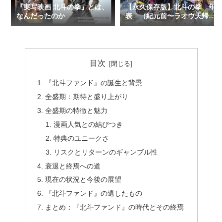
【永久保存版】北斗の拳 年
『実写映画 北斗の拳』とは、
表 （紀元前〜ラオウ天帰ま
なんだったのか
で）
目次
『北斗ファンド』の誕生と背景
全盛期：期待と盛り上がり
全盛期の特徴と魅力
漫画人気との結びつき
特典のユニークさ
リスクとリターンのギャンブル性
衰退と終焉への道
現在の状況と今後の展望
『北斗ファンド』の遺したもの
まとめ：『北斗ファンド』の時代とその終焉