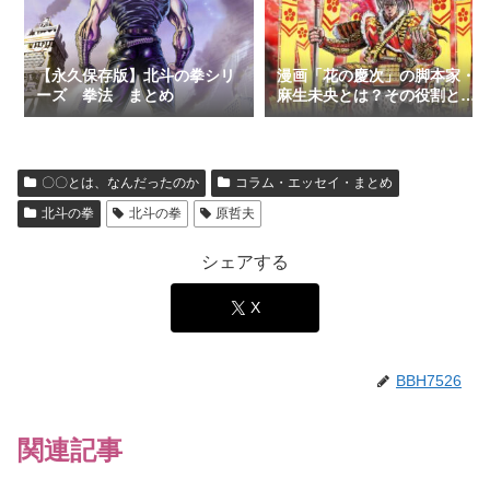
【永久保存版】北斗の拳シリ
漫画「花の慶次」の脚本家・
ーズ 拳法 まとめ
麻生未央とは？その役割と謎
に迫る
〇〇とは、なんだったのか
コラム・エッセイ・まとめ
北斗の拳
北斗の拳
原哲夫
シェアする
X
BBH7526
関連記事