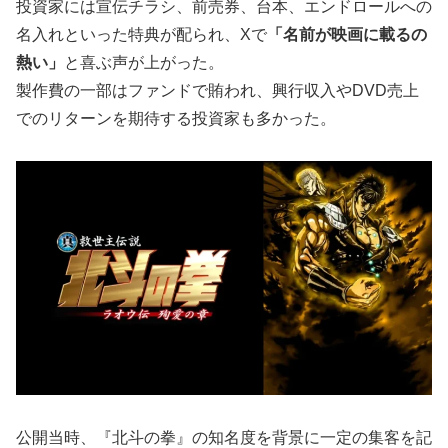
投資家には宣伝チラシ、前売券、台本、エンドロールへの
名入れといった特典が配られ、Xで
「名前が映画に載るの
熱い」
と喜ぶ声が上がった。
製作費の一部はファンドで賄われ、興行収入やDVD売上
でのリターンを期待する投資家も多かった。
公開当時、『北斗の拳』の知名度を背景に一定の集客を記