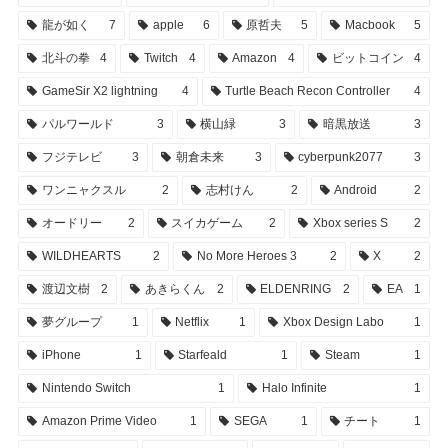
龍が如く
7
apple
6
原哲夫
5
Macbook
5
北斗の拳
4
Twitch
4
Amazon
4
ビットコイン
4
GameSir X2 lightning
4
Turtle Beach Recon Controller
4
パルワールド
3
横山緑
3
暗黒放送
3
フジテレビ
3
朝倉未来
3
cyberpunk2077
3
ワンニャクスル
2
志村けん
2
Android
2
オードリー
2
スイカゲーム
2
Xbox series S
2
WILDHEARTS
2
No More Heroes 3
2
X
2
渡辺文樹
2
あきらくん
2
ELDENRING
2
EA
1
夢グループ
1
Netflix
1
Xbox Design Labo
1
iPhone
1
Starfeald
1
Steam
1
Nintendo Switch
1
Halo Infinite
1
Amazon Prime Video
1
SEGA
1
チート
1