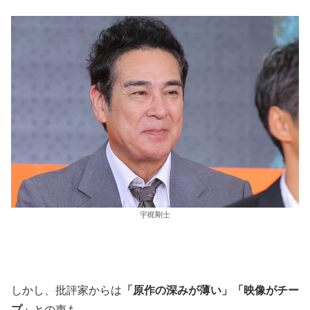
宇梶剛士
しかし、批評家からは
「原作の深みが薄い」「映像がチー
プ」
との声も。